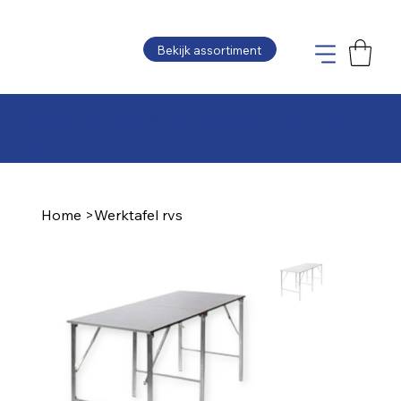
Bekijk assortiment
Plaats uw bestelling en wij maken de offerte
zo snel mogelijk voor u op
Home
>
Werktafel rvs