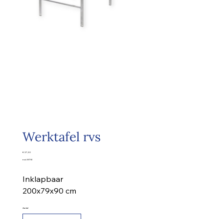
Werktafel rvs
Prijs
€ 37,50
excl. BTW
Inklapbaar
200x79x90 cm
Aantal