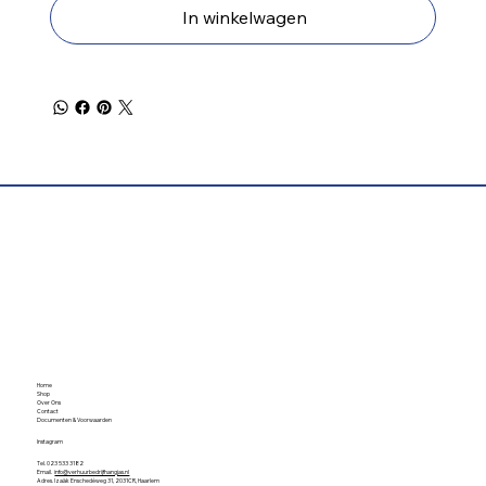
In winkelwagen
Home
Shop
Over Ons
Contact
Documenten & Voorwaarden
Instagram
Tel. 023 533 3182
Email.
info@verhuurbedrijfhangjas.nl
Adres. Izaäk Enschedéweg 31, 2031CR, Haarlem