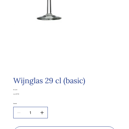
Wijnglas 29 cl (basic)
Prijs
€ 0,30
excl. BTW
Aantal