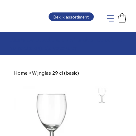
Bekijk assortiment
Plaats uw bestelling en wij maken de offerte
zo snel mogelijk voor u op
Home
>
Wijnglas 29 cl (basic)